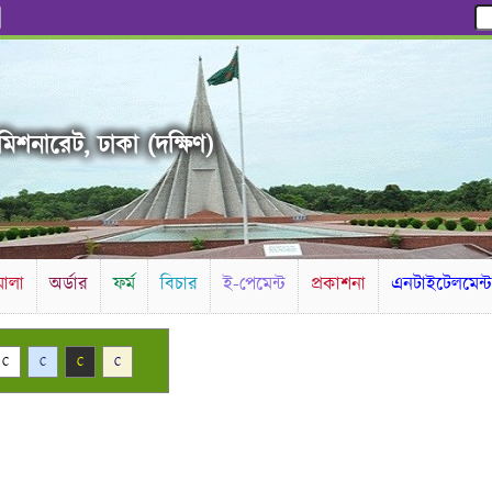
িশনারেট, ঢাকা (দক্ষিণ)
ালা
অর্ডার
ফর্ম
বিচার
ই-পেমেন্ট
প্রকাশনা
এনটাইটেলমেন্
C
C
C
C