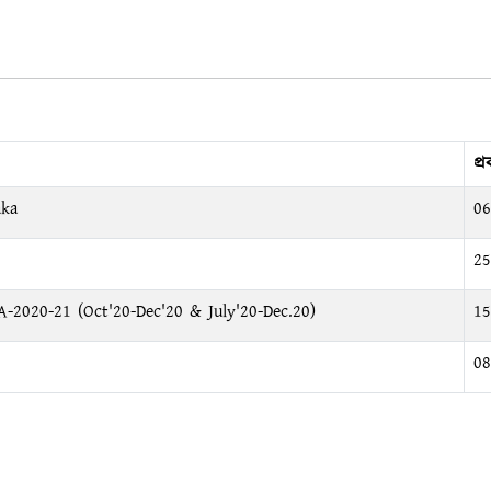
প্
aka
06
25
-2020-21 (Oct'20-Dec'20 & July'20-Dec.20)
15
08