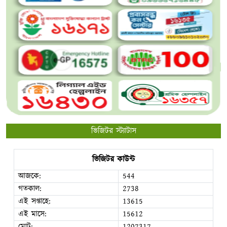
ভিজিটর স্ট্যাটাস
ভিজিটর কাউন্ট
আজকে:
544
গতকাল:
2738
এই সপ্তাহে:
13615
এই মাসে:
15612
মোট:
1207317