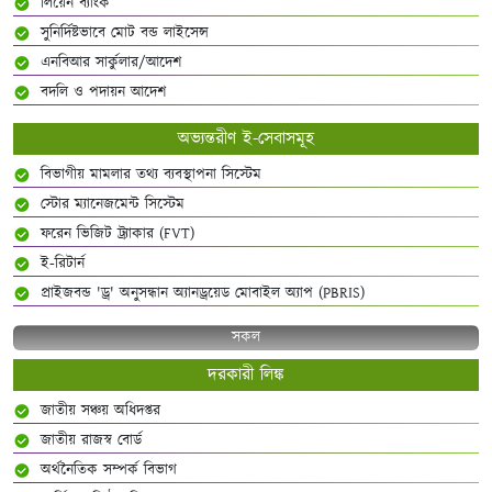
লিয়েন ব্যাংক
সুনির্দিষ্টভাবে মোট বন্ড লাইসেন্স
এনবিআর সার্কুলার/আদেশ
বদলি ও পদায়ন আদেশ
অভ্যন্তরীণ ই-সেবাসমূহ
বিভাগীয় মামলার তথ্য ব্যবস্থাপনা সিস্টেম
স্টোর ম্যানেজমেন্ট সিস্টেম
ফরেন ভিজিট ট্র্যাকার (FVT)
ই-রিটার্ন
প্রাইজবন্ড 'ড্র' অনুসন্ধান অ্যানড্রয়েড মোবাইল অ্যাপ (PBRIS)
সকল
দরকারী লিঙ্ক
জাতীয় সঞ্চয় অধিদপ্তর
জাতীয় রাজস্ব বোর্ড
অর্থনৈতিক সম্পর্ক বিভাগ