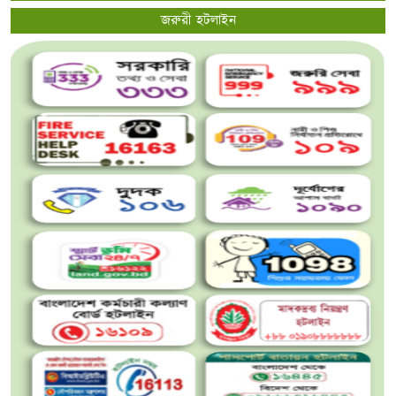
জরুরী হটলাইন