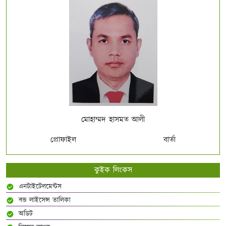
মোহাম্মদ হাসমত আলী
প্রোফাইল
বার্তা
কুইক লিংকস
এনটাইটেলমেন্টস
বন্ড লাইসেন্স তালিকা
অডিট