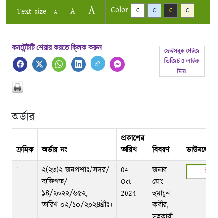
A
Color
A
Text size
C
C
C
C
A
কনটেন্টটি শেয়ার করতে ক্লিক করুন
অর্ডার
প্রকাশের
ক্রমিক
অর্ডার নং
তারিখ
বিবরণ
ডাউনলোড
1
২(২৩)২-জনপ্রশাঃ/সদর/
04-
জনাব
ব্যক্তিগত/
Oct-
মোঃ
১৪/২০২২/৬৫২,
2024
হুমায়ুন
তারিখ-০২/১০/২০২৪খ্রীঃ।
কবীর,
সহকারী